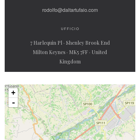
rodolfo@daltartufaio.com
UFFICIO
7 Harlequin Pl · Shenley Brook End
Milton Keynes · MK5 7FF · United
Kingdom
+
-