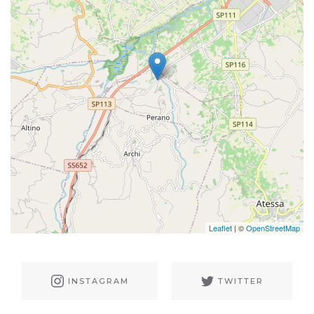
Leaflet
| ©
OpenStreetMap
INSTAGRAM
TWITTER