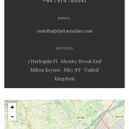
+44 7414 785041
EMAIL
rodolfo@daltartufaio.com
UFFICIO
7 Harlequin Pl · Shenley Brook End
Milton Keynes · MK5 7FF · United
Kingdom
+
-