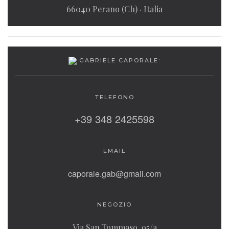
66040 Perano (Ch) · Italia
GABRIELE CAPORALE:
TELEFONO
‭+39 348 2425598‬
EMAIL
caporale.gab@gmail.com
NEGOZIO
Via San Tommaso, 95/a