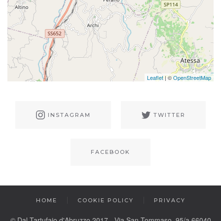
Leaflet
| ©
OpenStreetMap
INSTAGRAM
TWITTER
FACEBOOK
HOME
COOKIE POLICY
PRIVACY
© Dal Tartufaio d'Abruzzo 2017 - Via San Tommaso, 95/a 66040